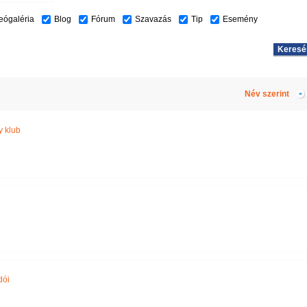
eógaléria
Blog
Fórum
Szavazás
Tip
Esemény
Név szerint
 klub
dói