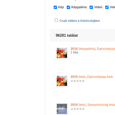
Kép
Képgaléria
Videó
Vid
Csak ebben a közösségben
96281 találat
2010
(képgaléria)
,
Egészségügy
1 kép
2010
(kép)
,
Egészségügy klub
2010
(kép)
,
Spanyolország Imá