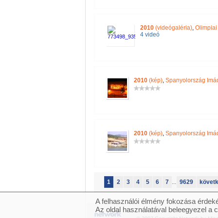
2010
(videógaléria)
,
Olimpia
4 videó
2010
(kép)
,
Spanyolország Imá
2010
(kép)
,
Spanyolország Imá
1
2
3
4
5
6
7
...
9629
követ
A felhasználói élmény fokozása érdeké
Az oldal használatával beleegyezel a 