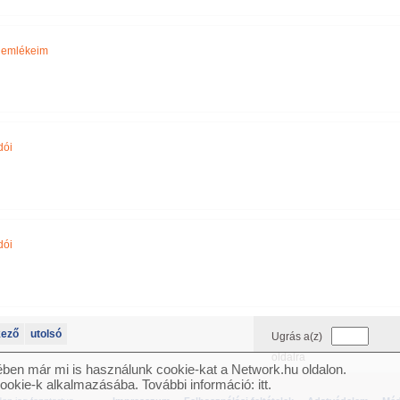
i emlékeim
dói
dói
kező
utolsó
Ugrás a(z)
oldalra
ben már mi is használunk cookie-kat a Network.hu oldalon.
cookie-k alkalmazásába. További információ:
itt
.