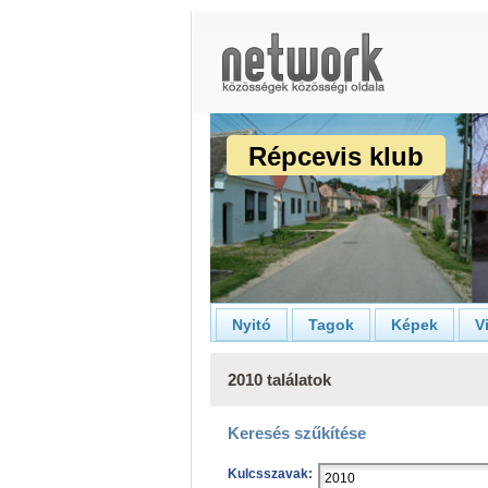
Répcevis klub
Nyitó
Tagok
Képek
V
2010 találatok
Keresés szűkítése
Kulcsszavak: