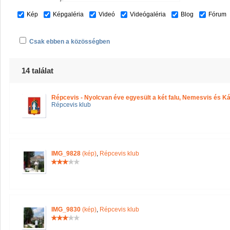
Kép
Képgaléria
Videó
Videógaléria
Blog
Fórum
Csak ebben a közösségben
14 találat
Répcevis - Nyolcvan éve egyesült a két falu, Nemesvis és Ká
Répcevis klub
IMG_9828
(kép)
,
Répcevis klub
IMG_9830
(kép)
,
Répcevis klub