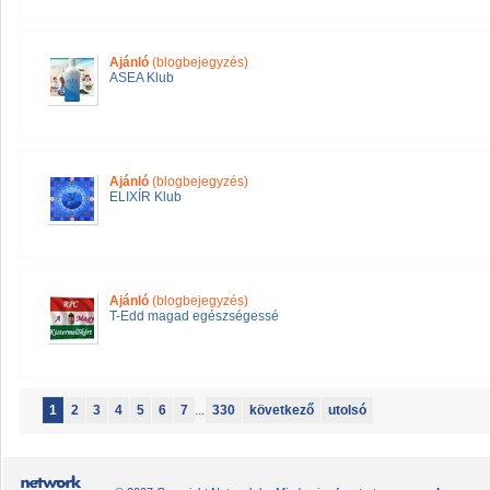
Ajánló
(blogbejegyzés)
ASEA Klub
Ajánló
(blogbejegyzés)
ELIXÍR Klub
Ajánló
(blogbejegyzés)
T-Edd magad egészségessé
1
2
3
4
5
6
7
...
330
következő
utolsó