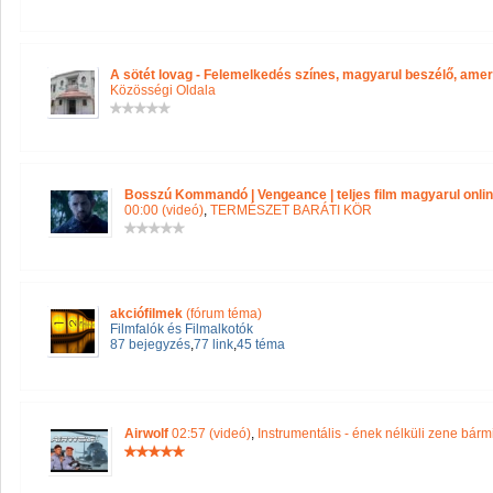
A sötét lovag - Felemelkedés színes, magyarul beszélő, ameri
Közösségi Oldala
Bosszú Kommandó | Vengeance | teljes film magyarul online 
00:00 (videó)
,
TERMÉSZET BARÁTI KÖR
akciófilmek
(fórum téma)
Filmfalók és Filmalkotók
87 bejegyzés
,
77 link
,
45 téma
Airwolf
02:57 (videó)
,
Instrumentális - ének nélküli zene bár