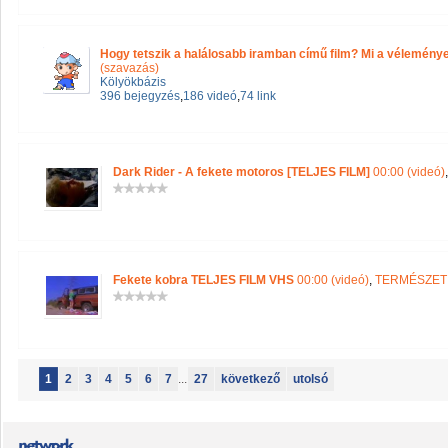
Hogy tetszik a halálosabb iramban című film? Mi a véleménye
(szavazás)
Kölyökbázis
396 bejegyzés
,
186 videó
,
74 link
Dark Rider - A fekete motoros [TELJES FILM]
00:00 (videó)
Fekete kobra TELJES FILM VHS
00:00 (videó)
,
TERMÉSZET
1
2
3
4
5
6
7
...
27
következő
utolsó