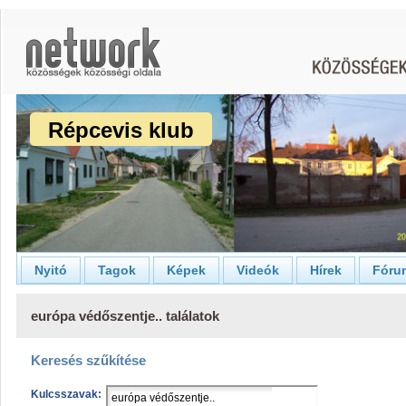
Répcevis klub
Nyitó
Tagok
Képek
Videók
Hírek
Fóru
európa védőszentje.. találatok
Keresés szűkítése
Kulcsszavak: