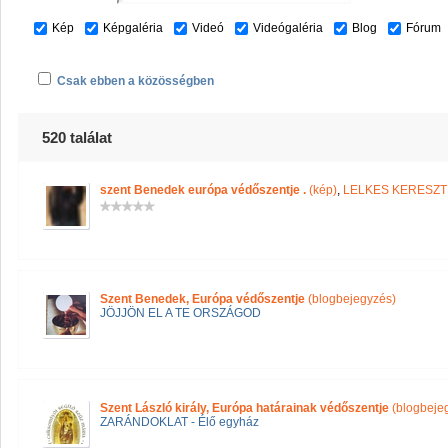
Kép
Képgaléria
Videó
Videógaléria
Blog
Fórum
Csak ebben a közösségben
520 találat
szent Benedek európa védőszentje .
(kép)
,
LELKES KERESZT
Szent Benedek, Európa védőszentje
(blogbejegyzés)
JÖJJÖN EL A TE ORSZÁGOD
Szent László király, Európa határainak védőszentje
(blogbeje
ZARÁNDOKLAT - Élő egyház