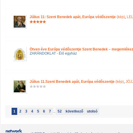
Július 11: Szent Benedek apát, Európa védőszentje
(kép)
,
LE
Ötven éve Európa védőszentje Szent Benedek – megemlék
ZARÁNDOKLAT - Élő egyház
Július 11.Szent Benedek apát, Európa védőszentje
(kép)
,
JÖJ
1
2
3
4
5
6
7
...
52
következő
utolsó