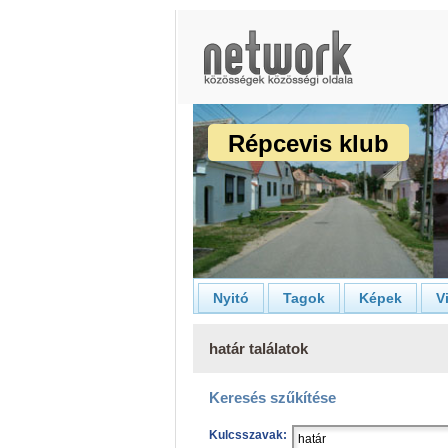
Répcevis klub
Nyitó
Tagok
Képek
V
határ találatok
Keresés szűkítése
Kulcsszavak: