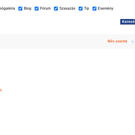
eógaléria
Blog
Fórum
Szavazás
Tip
Esemény
Név szerint
ub