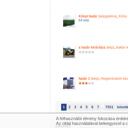
Kónyi határ
(képgaléria)
,
Kóny 
64 kép
a határ kirárálya
(kép)
,
traktor
határ 1
(kép)
,
Hegyeshalom klu
1
2
3
4
5
6
7
...
7551
követ
A felhasználói élmény fokozása érdeké
Az oldal használatával beleegyezel a 