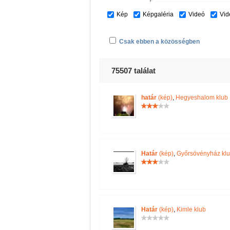
Kép
Képgaléria
Videó
Vid
Csak ebben a közösségben
75507 találat
határ
(kép)
,
Hegyeshalom klub
Határ
(kép)
,
Győrsövényház kl
Határ
(kép)
,
Kimle klub