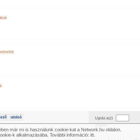
klub
 kedvelök
b
kező
utolsó
Ugrás a(z)
oldalra
ben már mi is használunk cookie-kat a Network.hu oldalon.
cookie-k alkalmazásába. További információ:
itt
.