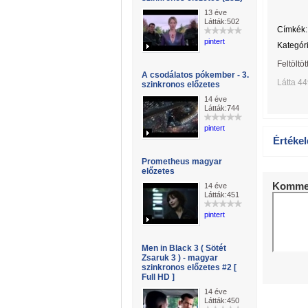
13 éve
Látták:502
Címkék:
pintert
Kategóri
Feltöltöt
A csodálatos pókember - 3.
Látta 4
szinkronos előzetes
14 éve
Látták:744
pintert
Értékel
Prometheus magyar
előzetes
Kommen
14 éve
Látták:451
pintert
Men in Black 3 ( Sötét
Zsaruk 3 ) - magyar
szinkronos előzetes #2 [
Full HD ]
14 éve
Látták:450