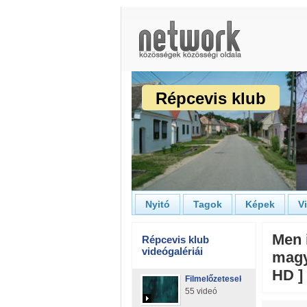
Répcevis klub
Nyitó
Tagok
Képek
V
Men i
Répcevis klub
videógalériái
magy
HD ]
Filmelőzetesek
55 videó