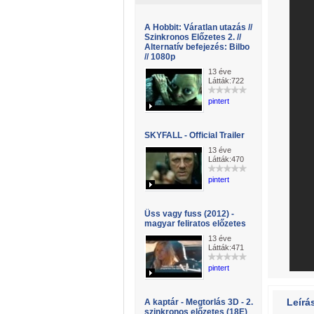
A Hobbit: Váratlan utazás //
Szinkronos Előzetes 2. //
Alternatív befejezés: Bilbo
// 1080p
13 éve
Látták:722
pintert
SKYFALL - Official Trailer
13 éve
Látták:470
pintert
Üss vagy fuss (2012) -
magyar feliratos előzetes
13 éve
Látták:471
pintert
Leírá
A kaptár - Megtorlás 3D - 2.
szinkronos előzetes (18E)