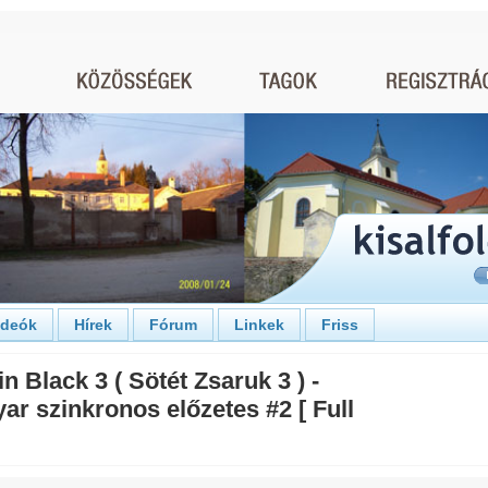
ideók
Hírek
Fórum
Linkek
Friss
n Black 3 ( Sötét Zsaruk 3 ) -
ar szinkronos előzetes #2 [ Full