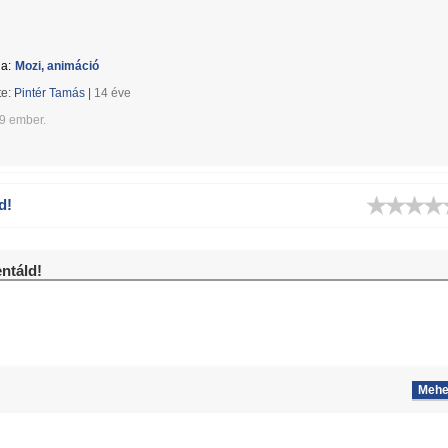
a:
Mozi, animáció
te:
Pintér Tamás
|
14 éve
49 ember.
d!
táld!