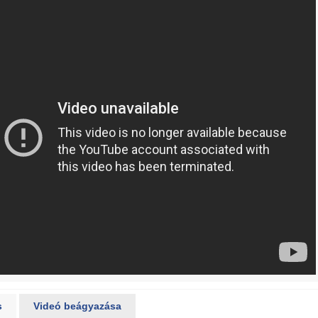
s
Videó beágyazása