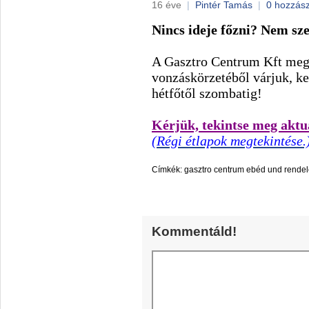
16 éve
|
Pintér Tamás
|
0 hozzás
Nincs ideje főzni? Nem sz
A Gasztro Centrum Kft megn
vonzáskörzetéből várjuk, k
hétfőtől szombatig!
Kérjük, tekintse meg aktuá
(Régi étlapok megtekintése.
Címkék:
gasztro centrum ebéd und rendel
Kommentáld!