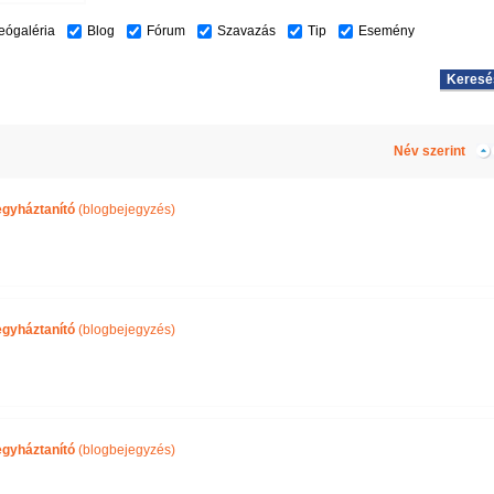
eógaléria
Blog
Fórum
Szavazás
Tip
Esemény
Név szerint
egyháztanító
(blogbejegyzés)
egyháztanító
(blogbejegyzés)
egyháztanító
(blogbejegyzés)