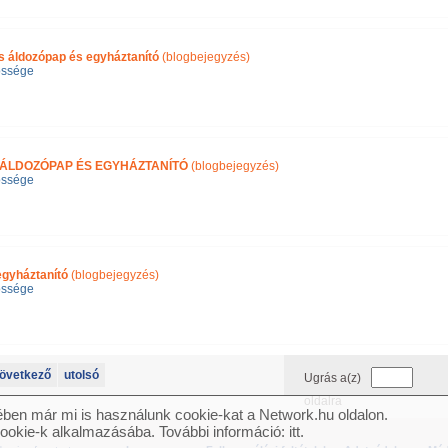
s áldozópap és egyháztanító
(blogbejegyzés)
ssége
ÁS ÁLDOZÓPAP ÉS EGYHÁZTANÍTÓ
(blogbejegyzés)
ssége
egyháztanító
(blogbejegyzés)
ssége
övetkező
utolsó
Ugrás a(z)
oldalra
ben már mi is használunk cookie-kat a Network.hu oldalon.
cookie-k alkalmazásába. További információ:
itt
.