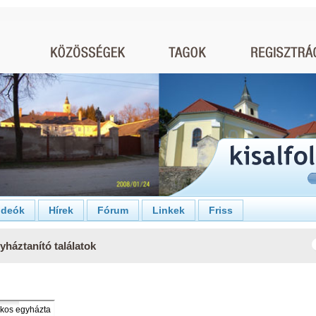
ideók
Hírek
Fórum
Linkek
Friss
háztanító találatok