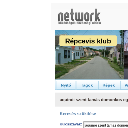
Répcevis klub
Nyitó
Tagok
Képek
V
aquinói szent tamás domonkos egy
Keresés szűkítése
Kulcsszavak: