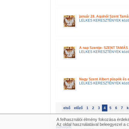
január 28. Aquinói Szent Tamá
LELKES KERESZTÉNYEK közö
A nap Szentje- SZENT TAM
LELKES KERESZTÉNYEK közö
Nagy Szent Albert püspök és 
LELKES KERESZTÉNYEK közö
első
előző
1
2
3
4
5
6
7
k
A felhasználói élmény fokozása érdeké
Az oldal használatával beleegyezel a 