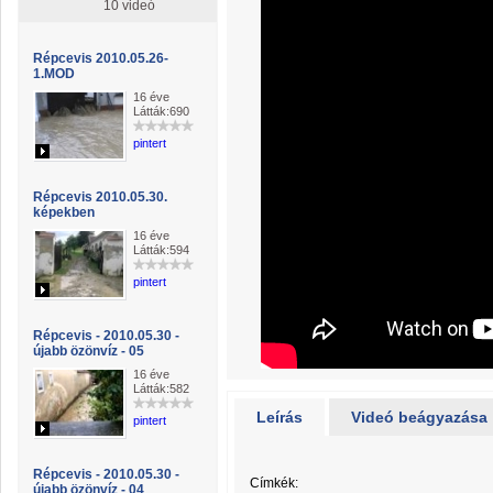
10 videó
Répcevis 2010.05.26-
1.MOD
16 éve
Látták:690
pintert
Répcevis 2010.05.30.
képekben
16 éve
Látták:594
pintert
Répcevis - 2010.05.30 -
újabb özönvíz - 05
16 éve
Látták:582
Leírás
Videó beágyazása
pintert
Répcevis - 2010.05.30 -
Címkék:
újabb özönvíz - 04