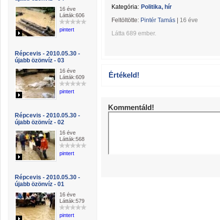
Kategória:
Politika, hír
16 éve
Látták:606
Feltöltötte:
Pintér Tamás
|
16 éve
pintert
Látta 689 ember.
Répcevis - 2010.05.30 -
újabb özönvíz - 03
16 éve
Értékeld!
Látták:609
pintert
Kommentáld!
Répcevis - 2010.05.30 -
újabb özönvíz - 02
16 éve
Látták:568
pintert
Répcevis - 2010.05.30 -
újabb özönvíz - 01
16 éve
Látták:579
pintert