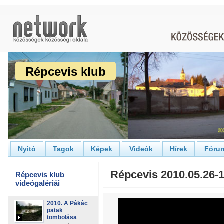
Répcevis klub
Nyitó
Tagok
Képek
Videók
Hírek
Fóru
Répcevis 2010.05.26
Répcevis klub
videógalériái
2010. A Pákác
patak
tombolása