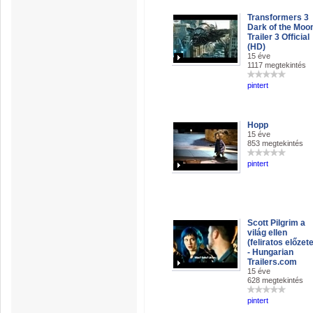
Transformers 3
Dark of the Moo
Trailer 3 Official
(HD)
15 éve
1117 megtekintés
pintert
Hopp
15 éve
853 megtekintés
pintert
Scott Pilgrim a
világ ellen
(feliratos előzet
- Hungarian
Trailers.com
15 éve
628 megtekintés
pintert