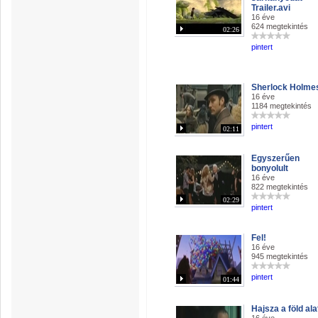
Trailer.avi
16 éve
624 megtekintés
02:26
pintert
Sherlock Holme
16 éve
1184 megtekintés
pintert
02:11
Egyszerűen
bonyolult
16 éve
822 megtekintés
02:29
pintert
Fel!
16 éve
945 megtekintés
pintert
01:44
Hajsza a föld ala