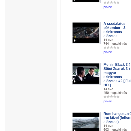
pintert
A csodálatos
pókember - 3.
szinkronos
előzetes
14 éve
744 megtekintés
pintert
Men in Black 3 (
Sötét Zsaruk 3 ) 
magyar
szinkronos
előzetes #2 [ Ful
HD ]
14 éve
450 megtekintés
pintert
Rém hangosan 
irtó közel (felira
előzetes)
14 éve
603 megtekintés