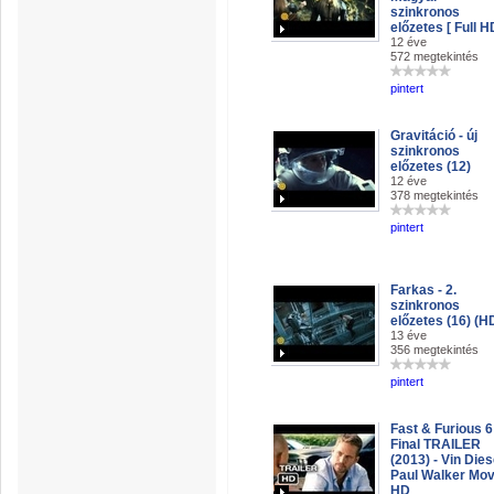
szinkronos
előzetes [ Full H
12 éve
572 megtekintés
pintert
Gravitáció - új
szinkronos
előzetes (12)
12 éve
378 megtekintés
pintert
Farkas - 2.
szinkronos
előzetes (16) (H
13 éve
356 megtekintés
pintert
Fast & Furious 6
Final TRAILER
(2013) - Vin Dies
Paul Walker Mov
HD