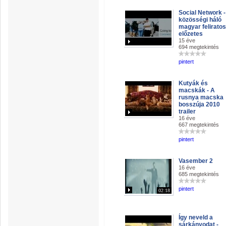
Social Network -
közösségi háló
magyar feliratos
előzetes
15 éve
694 megtekintés
pintert
Kutyák és
macskák - A
rusnya macska
bosszúja 2010
trailer
16 éve
667 megtekintés
pintert
Vasember 2
16 éve
685 megtekintés
pintert
02:18
Így neveld a
sárkányodat -