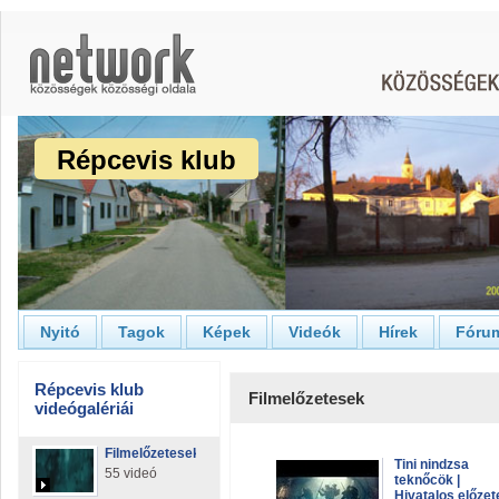
Répcevis klub
Nyitó
Tagok
Képek
Videók
Hírek
Fóru
Répcevis klub
Filmelőzetesek
videógalériái
Filmelőzetesek
Tini nindzsa
55 videó
teknőcök |
Hivatalos előzet