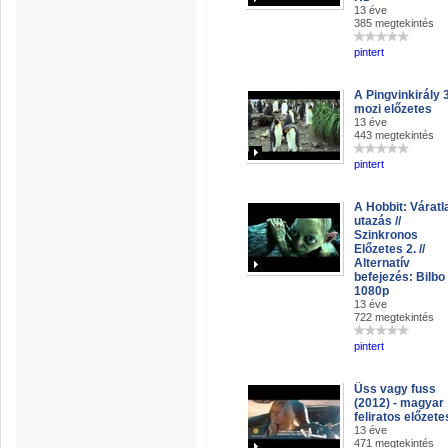
13 éve
385 megtekintés
pintert
A Pingvinkirály 
mozi előzetes
13 éve
443 megtekintés
pintert
A Hobbit: Váratl
utazás //
Szinkronos
Előzetes 2. //
Alternatív
befejezés: Bilbo 
1080p
13 éve
722 megtekintés
pintert
Üss vagy fuss
(2012) - magyar
feliratos előzete
13 éve
471 megtekintés