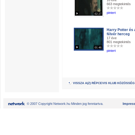
16 éve
663 megtekintés
pintert
02:27
Harry Potter és 
félvér herceg
17 éve
801 megtekintés
01:46
pintert
VISSZA A(Z) RÉPCEVIS KLUB KÖZÖSSÉ
© 2007 Copyright Network.hu Minden jog fenntartva.
Impres