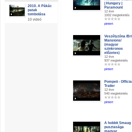
| Hungary |
2010. A Pákác
Paramount
patak
12 éve
tombolása
1002 megtekintés
10 videó
pintert
Veszélyzóna /Br
Mansions/
(magyar
szinkronos
előzetes)
12 éve
937 megtekintés
pintert
Pompeii - Officia
Trailer
12 éve
540 megtekintés
pintert
A hobbit Smaug
pusztasága
magyar