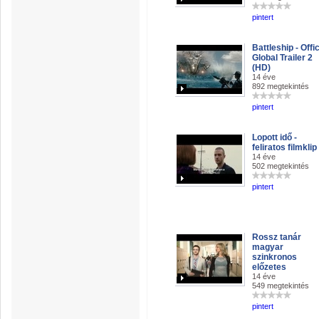
pintert
Battleship - Offic
Global Trailer 2
(HD)
14 éve
892 megtekintés
pintert
Lopott idő -
feliratos filmklip
14 éve
502 megtekintés
pintert
Rossz tanár
magyar
szinkronos
előzetes
14 éve
549 megtekintés
pintert