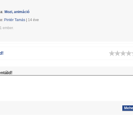
a:
Mozi, animáció
te:
Pintér Tamás
|
14 éve
01 ember.
d!
táld!