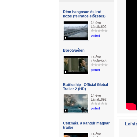
Rém hangosan és irtó
közel (feliratos előzetes)
14 éve
Látták:602
pintert
Borotvaélen
14 éve
Látták:543
pintert
Battleship - Official Global
Trailer 2 (HD)
14 éve
Látták:892
pintert
Csizmás, a kandúr magyar
Leírá
trailer
14 éve