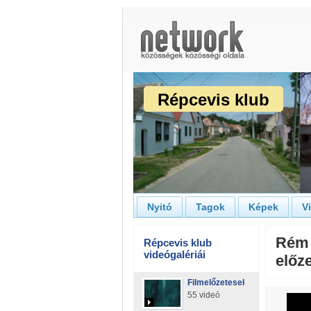
Répcevis klub
Nyitó
Tagok
Képek
V
Rém 
Répcevis klub
videógalériái
előz
Filmelőzetesek
55 videó