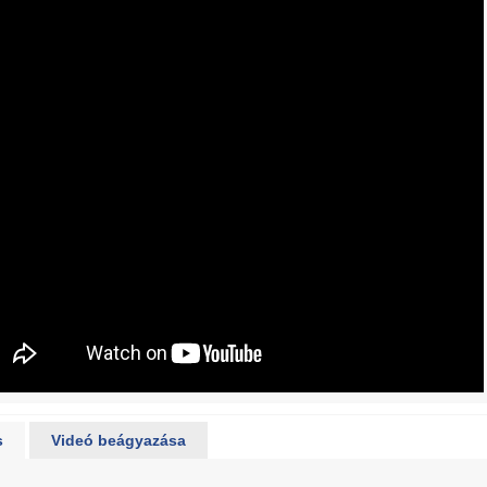
s
Videó beágyazása