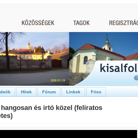
ideók
Hírek
Fórum
Linkek
Friss
hangosan és irtó közel (feliratos
etes)