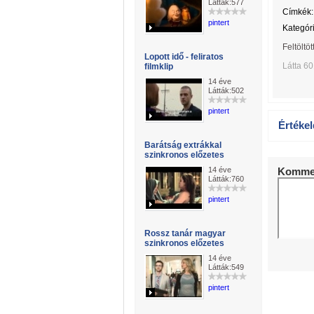
Látták:577
Címkék:
pintert
Kategóri
Feltöltöt
Lopott idő - feliratos
Látta 6
filmklip
14 éve
Látták:502
pintert
Értékel
Barátság extrákkal
szinkronos előzetes
14 éve
Kommen
Látták:760
pintert
Rossz tanár magyar
szinkronos előzetes
14 éve
Látták:549
pintert