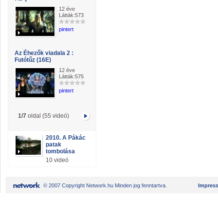
12 éve
Látták:573
pintert
Az Éhezők viadala 2 :
Futótűz (16E)
12 éve
Látták:575
pintert
1/7
oldal (55 videó)
2010. A Pákác
patak
tombolása
10 videó
© 2007 Copyright Network.hu Minden jog fenntartva.
Impres