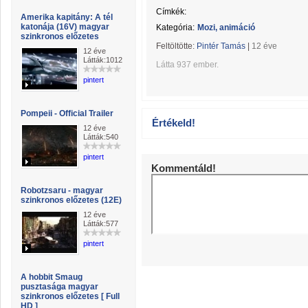
Címkék:
Amerika kapitány: A tél
katonája (16V) magyar
Kategória:
Mozi, animáció
szinkronos előzetes
Feltöltötte:
Pintér Tamás
|
12 éve
12 éve
Látták:1012
Látta 937 ember.
pintert
Pompeii - Official Trailer
Értékeld!
12 éve
Látták:540
pintert
Kommentáld!
Robotzsaru - magyar
szinkronos előzetes (12E)
12 éve
Látták:577
pintert
A hobbit Smaug
pusztasága magyar
szinkronos előzetes [ Full
HD ]