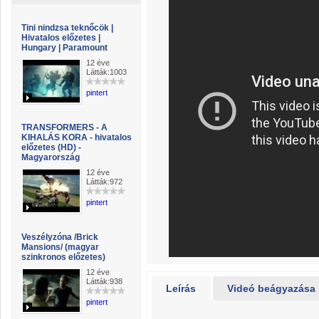
Tini nindzsa teknőcök |
Hivatalos előzetes |
Hungary | Paramount
12 éve
Látták:1003
pintert
TRANSFORMERS - A
KIHALÁS KORA - hivatalos
előzetes (HD) -
Magyarország
12 éve
Látták:972
pintert
Veszélyzóna /Brick
Mansions/ (magyar
szinkronos előzetes)
12 éve
Látták:938
Leírás
Videó beágyazása
pintert