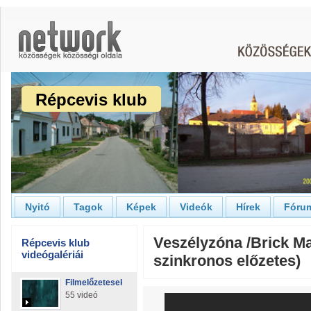
Répcevis klub
Nyitó
Tagok
Képek
Videók
Hírek
Fóru
Veszélyzóna /Brick M
Répcevis klub
videógalériái
szinkronos előzetes)
Filmelőzetesek
55 videó